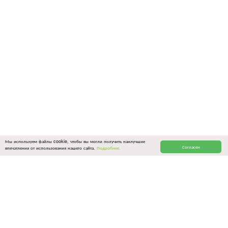
Мы используем файлы cookie, чтобы вы могли получить наилучшие
Согласен
впечатления от использования нашего сайта.
Подробнее.
ОБЩИЕ ССЫЛКИ