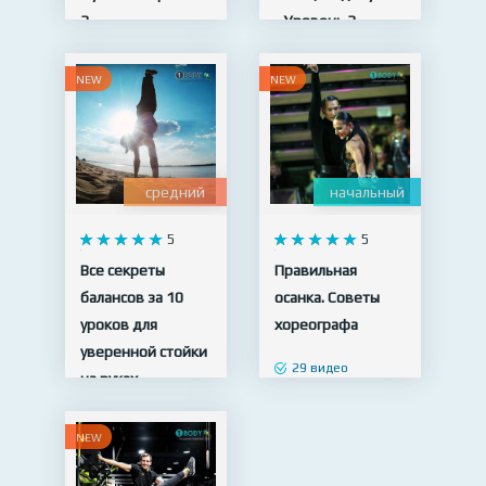
3
- Уровень 3
19 видео
23 видео
NEW
NEW
средний
начальный
5
5
Все секреты
Правильная
балансов за 10
осанка. Советы
уроков для
хореографа
уверенной стойки
29 видео
на руках
10 видео
NEW