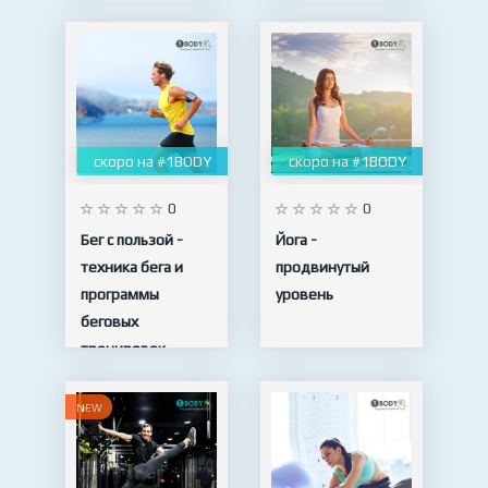
скоро на #1BODY
скоро на #1BODY
0
0
Бег с пользой -
Йога -
техника бега и
продвинутый
программы
уровень
беговых
тренировок
NEW