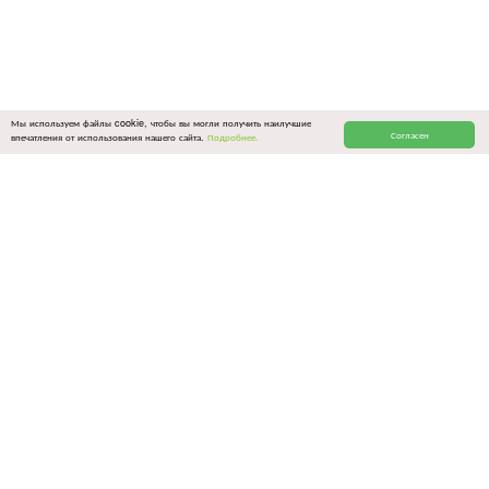
Мы используем файлы cookie, чтобы вы могли получить наилучшие
Согласен
впечатления от использования нашего сайта.
Подробнее.
ОБЩИЕ ССЫЛКИ
Связаться с нами
Политика конфиденциальности
Условия использования
Цены и оплата
Все программы
Блог
Вопросы-ответы
Партнерская программа
НАШИ ПРОГРАММЫ