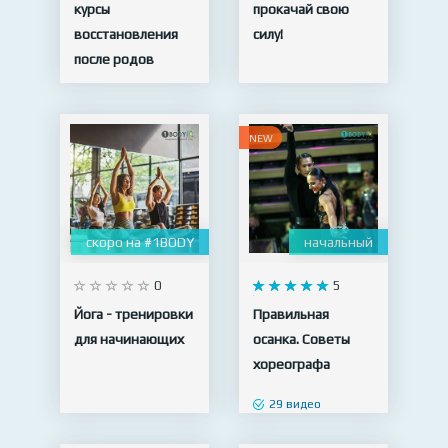
курсы
прокачай свою
восстановления
силу!
после родов
NEW
скоро на #1BODY
начальный
0
5
Йога - тренировки
Правильная
для начинающих
осанка. Советы
хореографа
29 видео