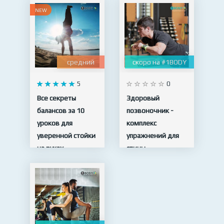
NEW
средний
скоро на #1BODY
5
0
Все секреты
Здоровый
балансов за 10
позвоночник -
уроков для
комплекс
уверенной стойки
упражнений для
на руках
спины
10 видео