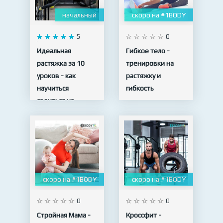
начальный
скоро на #1BODY
5
0
Идеальная
Гибкое тело -
растяжка за 10
тренировки на
уроков - как
растяжку и
научиться
гибкость
садиться на
шпагат
10 видео
скоро на #1BODY
скоро на #1BODY
0
0
Стройная Мама -
Кроссфит -