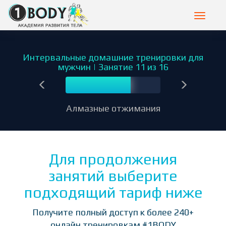
Toggle
navigat
Интервальные домашние тренировки для
мужчин | Занятие 11 из 16
11
Алмазные отжимания
Для продолжения
занятий выберите
подходящий тариф ниже
Получите полный доступ к более 240+
онлайн тренировкам #1BODY