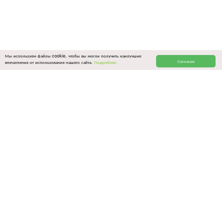
Мы используем файлы cookie, чтобы вы могли получить наилучшие
Согласен
впечатления от использования нашего сайта.
Подробнее.
ОБЩИЕ ССЫЛКИ
Связаться с нами
Политика конфиденциальности
Условия использования
Цены и оплата
Все программы
Блог
Вопросы-ответы
Партнерская программа
НАШИ ПРОГРАММЫ