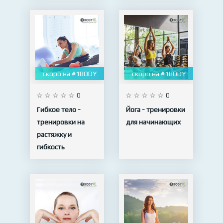
шпагат
10 видео
10 видео
скоро на #1BODY
скоро на #1BODY
0
0
Гибкое тело -
Йога - тренировки
тренировки на
для начинающих
растяжку и
гибкость