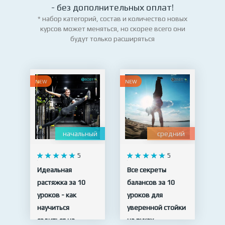
- без дополнительных оплат!
* набор категорий, состав и количество новых
курсов может меняться, но скорее всего они
будут только расширяться
NEW
NEW
начальный
средний
5
5
Идеальная
Все секреты
растяжка за 10
балансов за 10
уроков - как
уроков для
научиться
уверенной стойки
садиться на
на руках