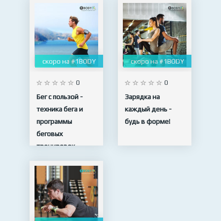
скоро на #1BODY
скоро на #1BODY
0
0
Бег с пользой -
Зарядка на
техника бега и
каждый день -
программы
будь в форме!
беговых
тренировок