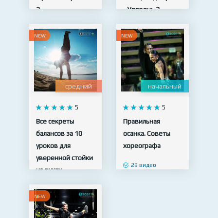
3
- Уровень 3
19 видео
23 видео
NEW
NEW
средний
начальный
5
5
Все секреты
Правильная
балансов за 10
осанка. Советы
уроков для
хореографа
уверенной стойки
29 видео
на руках
10 видео
NEW