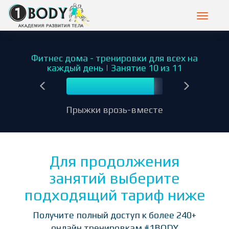
Toggle
navigat
Фитнес дома - тренировки для всех на
каждый день | Занятие 10 из 11
10
Прыжки врозь-вместе
Для продолжения
занятий выберите
подходящий тариф ниже
Получите полный доступ к более 240+
онлайн тренировкам #1BODY