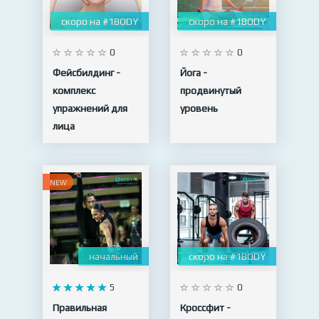
скоро на #1BODY
скоро на #1BODY
0
0
Фейсбилдинг -
Йога -
комплекс
продвинутый
упражнений для
уровень
лица
NEW
начальный
скоро на #1BODY
5
0
Правильная
Кроссфит -