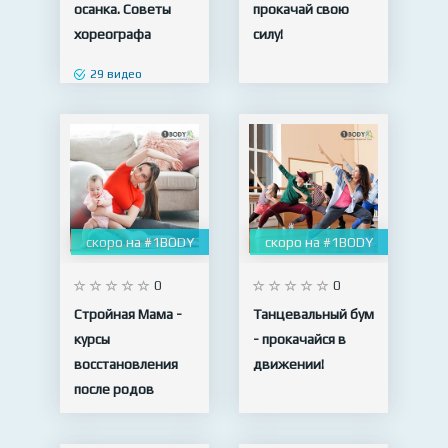
осанка. Советы
прокачай свою
хореографа
силу!
29 видео
скоро на #1BODY
скоро на #1BODY
0
0
Стройная Мама -
Танцевальный бум
курсы
- прокачайся в
восстановления
движении!
после родов