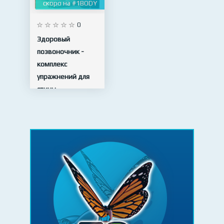
скоро на #1BODY
0
Здоровый
позвоночник -
комплекс
упражнений для
спины