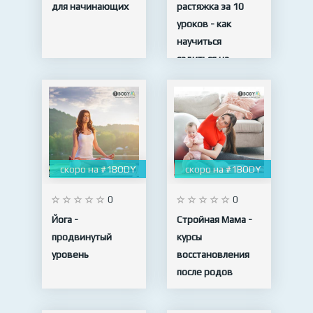
для начинающих
растяжка за 10
уроков - как
научиться
садиться на
шпагат
10 видео
скоро на #1BODY
скоро на #1BODY
0
0
Йога -
Стройная Мама -
продвинутый
курсы
уровень
восстановления
после родов