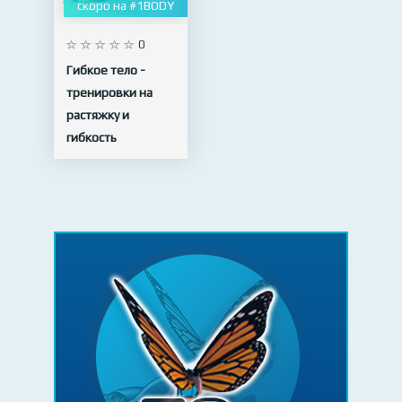
скоро на #1BODY
0
Гибкое тело -
тренировки на
растяжку и
гибкость