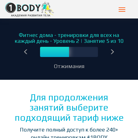
Toggle
navigat
Фитнес дома - тренировки для всех на
каждый день - Уровень 2 | Занятие 5 из 10
5
Отжимания
Для продолжения
занятий выберите
подходящий тариф ниже
Получите полный доступ к более 240+
онлайн тренировкам #1BODY