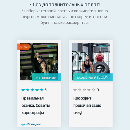
- без дополнительных оплат!
* набор категорий, состав и количество новых
курсов может меняться, но скорее всего они
будут только расширяться
NEW
начальный
скоро на #1BODY
5
0
Правильная
Кроссфит -
осанка. Советы
прокачай свою
хореографа
силу!
29 видео