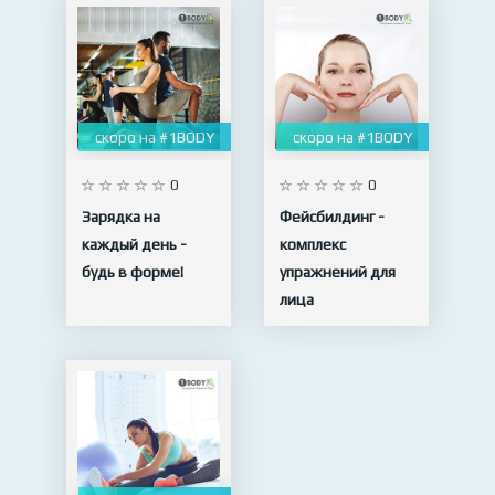
скоро на #1BODY
скоро на #1BODY
0
0
Зарядка на
Фейсбилдинг -
каждый день -
комплекс
будь в форме!
упражнений для
лица