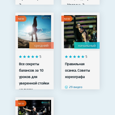
3
- Уровень 3
19 видео
23 видео
NEW
NEW
средний
начальный
5
5
Все секреты
Правильная
балансов за 10
осанка. Советы
уроков для
хореографа
уверенной стойки
29 видео
на руках
10 видео
NEW