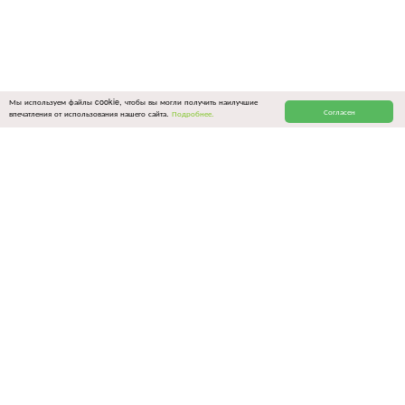
Мы используем файлы cookie, чтобы вы могли получить наилучшие
Согласен
впечатления от использования нашего сайта.
Подробнее.
ОБЩИЕ ССЫЛКИ
Связаться с нами
Политика конфиденциальности
Условия использования
Цены и оплата
Все программы
Блог
Вопросы-ответы
Партнерская программа
НАШИ ПРОГРАММЫ