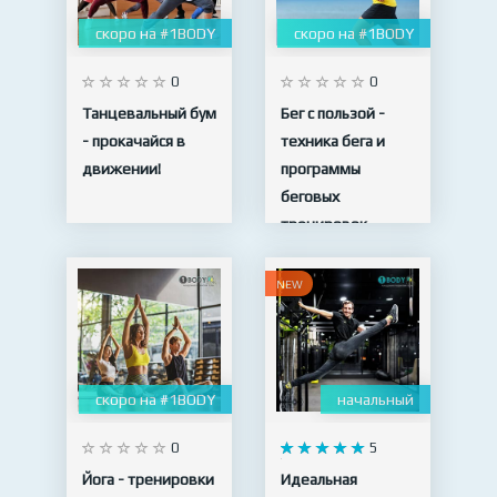
скоро на #1BODY
скоро на #1BODY
0
0
Танцевальный бум
Бег с пользой -
- прокачайся в
техника бега и
движении!
программы
беговых
тренировок
NEW
скоро на #1BODY
начальный
0
5
Йога - тренировки
Идеальная