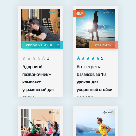
NEW
скоро на #1BODY
средний
0
5
Здоровый
Все секреты
позвоночник -
балансов за 10
комплекс
уроков для
упражнений для
уверенной стойки
спины
на руках
10 видео